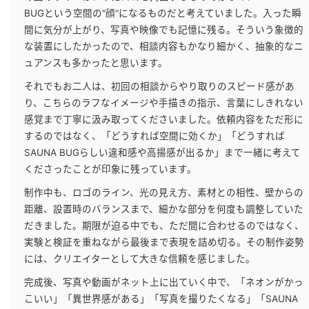
BUGという空間の"顔"になるものだと考えていました。入った瞬
間に気分が上がり、写真や映像でも記憶に残る。そういう象徴的
な装置にしたかったので、相談内容もかなり細かく、抽象的なニ
ュアンスも多かったと思います。
それでもお二人は、初回の相談からやり取りのスピード感があ
り、こちらのラフなイメージや手描きの指示、言葉にしきれない
感覚まで丁寧に汲み取ってくださいました。依頼内容をただ形に
するのではなく、「どうすれば空間に効くか」「どうすれば
SAUNA BUGらしい違和感や高揚感が出るか」まで一緒に考えて
くださったことが印象に残っています。
制作中も、ロゴのライン、光の見え方、素材との相性、壁からの
距離、設置時のバランスまで、細かな部分を何度も調整していた
だきました。期限が迫る中でも、ただ間に合わせるのではなく、
実験と検証を重ねながら最後まで表現を詰め切る。その制作姿勢
には、クリエイターとして大きな信頼を感じました。
完成後、写真や動画がネット上に出ていく中で、「ネオンがかっ
こいい」「異世界感がある」「写真を撮りたくなる」「SAUNA