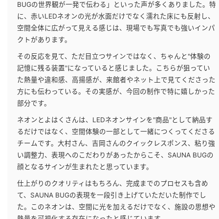
BUGの世界観が一発で伝わる」といった声が多くありました。特
に、赤いLEDネオンの光が水面だけでなく濡れた床にも反射し、
空間全体に広がって見える感じは、現場でも写真でも強いインパ
クトがあります。
その反応を見て、ただ目立つサインではなく、ちゃんと"体験の
記憶に残る装置"になっていると感じました。こちらが狙ってい
た熱量や違和感、高揚感が、来館者やネット上で見てくださった
方にも伝わっている。その実感が、今回の制作で特に嬉しかった
部分です。
ネオンとよはくさんは、LEDネオンサインを"商品"として納品す
るだけではなく、空間体験の一部として一緒につくってくださる
チームです。大村さん、吉岡さんのクイックレスポンス、粘り強
い調整力、表現へのこだわりがあったからこそ、SAUNA BUGの
顔となるサインが生まれたと思っています。
仕上がりのクオリティはもちろん、完成までのプロセスも含め
て、SAUNA BUGの表現を一段引き上げていただいた制作でし
た。このネオンは、空間に光を加えるだけでなく、施設の思想や
熱量を可視化する存在になったと感じています。