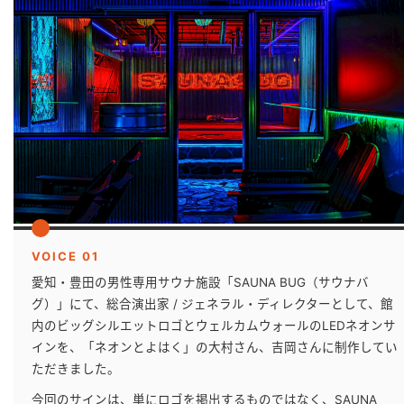
VOICE 01
愛知・豊田の男性専用サウナ施設「SAUNA BUG（サウナバ
グ）」にて、総合演出家 / ジェネラル・ディレクターとして、館
内のビッグシルエットロゴとウェルカムウォールのLEDネオンサ
インを、「ネオンとよはく」の大村さん、吉岡さんに制作してい
ただきました。
今回のサインは、単にロゴを掲出するものではなく、SAUNA