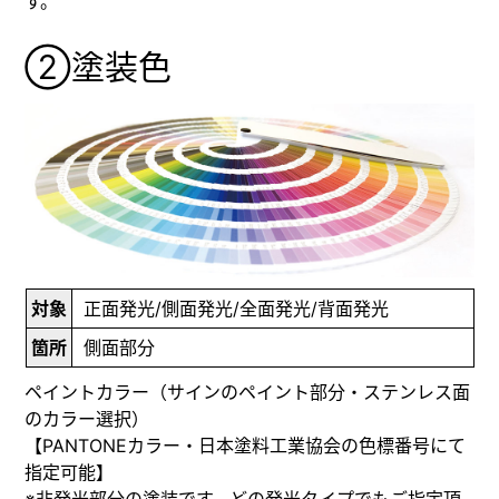
す。
②塗装色
対象
正面発光/側面発光/全面発光/背面発光
箇所
側面部分
ペイントカラー（サインのペイント部分・ステンレス面
のカラー選択）
【
PANTONEカラー
・日本塗料工業協会の
色標番号
にて
指定可能】
※非発光部分の塗装です。どの発光タイプでもご指定頂