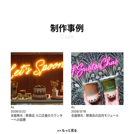
制作事例
Case
AL
AL
A
2026/5/22
2026/3/18
2
全面発光｜飲食店 入口正面のカウンタ
全面発光｜飲食店の店内モジュール
ーへの設置
>> もっと見る