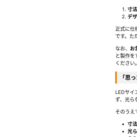
寸
デ
正式に仕
です。た
なお、
お
と製作を
ください
「思っ
LEDサ
ず、光ら
そのうえ
寸
光ら