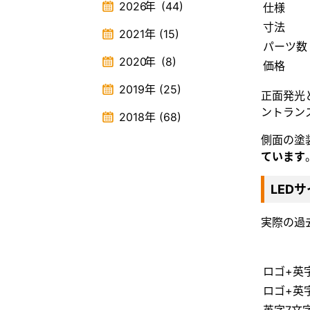
2026
年
(44)
仕様
寸法
2021
年
(15)
パーツ数
2020
年
(8)
価格
2019
年
(25)
正面発光
ントラン
2018
年
(68)
側面の塗
ています
LED
実際の過
ロゴ+英字
ロゴ+英