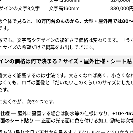
字
文字高300mm
324,000
ザインの文字8文字
文字高160mm
330,000
板全体で見ると、
10万円台のものから、大型・屋外用では80〜
です。
数でも、文字高やデザインの複雑さで価格は変わります。「う
とサイズの希望だけで概算をお出しできます。
サインの価格は何で決まる？サイズ・屋外仕様・シート貼
番大きく影響するのは
寸法
です。大きくなれば高く、小さくな
なくても、ロゴの画像と「だいたいこのくらいのサイズにした
です。
に効くのが、次の2つです。
外仕様
— 屋外に設置する場合は防水等の仕様になり、
+10〜1
光面のシート貼り
— 正面の光る面に色を付ける加工 (詳細は次章
置方法 (吊り金具で天井から吊るす / アクリルベースで自立さ