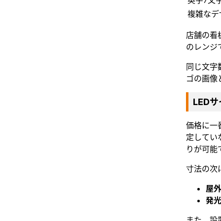
英字7文
複雑なデ
店舗の看
のレンジ
同じ文字
ゴの画像
LED
価格に一
定してい
りが可能
寸法の次
屋
発
また、設