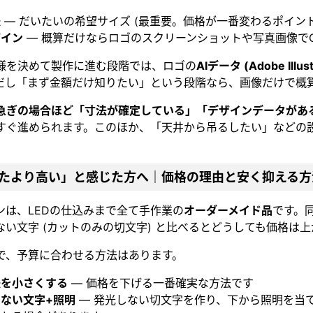
法
— だいたいの希望サイズ (最重要。価格が一番変わるポイント
ザイン
— 概算だけならロゴのスクリーンショットや写真画像で
様を決めて製作に進む段階では、ロゴの
AIデータ (Adobe Illus
だし「まず金額だけ知りたい」という段階なら、画像だけで概
急ぎの場合ほど「寸法が確定している」「デザインデータがあ
すぐ進められます。このほか、「天井から吊るしたい」などの
。
たより高い」と感じた方へ｜価格の理由と安く抑える方
インは、LEDの仕込みまで全て手作業の
オーダーメイド品
です。
ない文字 (カットのみの切文字) と比べるとどうしても価格は
で、予算に合わせる方法はあります。
法を小さくする
— 価格を下げる一番確実な方法です
ない文字+照明
— 発光しない切文字を作り、下から照明を当