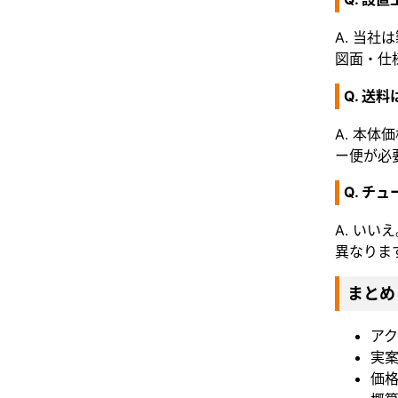
A. 当
図面・仕
Q. 送
A. 本
ー便が必
Q. チ
A. い
異なりま
まとめ
アク
実案
価格