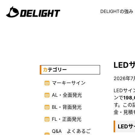
DELIGHTの強み
LE
カテゴリー
2026年
マーキーサイン
LEDサ
AL・全面発光
ンで
198
す。この記
BL・背面発光
金・見積
FL・正面発光
LED
Q&A よくあるご