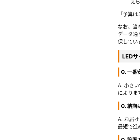
え
「予算は
なお、当
データ通
保してい
LED
Q. 一
A. 小
によりま
Q. 納
A. お届
最短で進
Q. 設