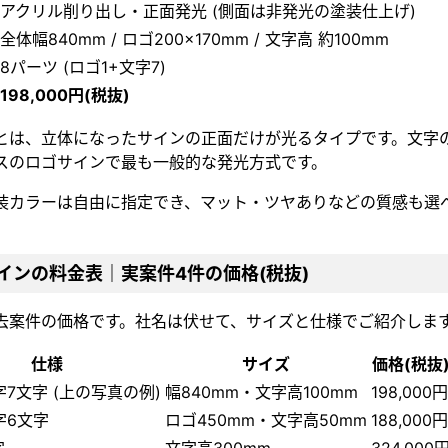
アクリル削り出し・正面発光 (側面は非発光の塗装仕上げ)
全体幅840mm / ロゴ200×170mm / 文字高 約100mm
8パーツ (ロゴ1+文字7)
198,000円(税抜)
とは、立体になったサインの正面だけが光るタイプです。文字
スのロゴサインで最も一般的な発光方式です。
装カラーは自由に指定でき、マット・ツヤありなどの質感も選
。
サインの料金表｜実案件4件の価格(税抜)
去案件の価格です。社名は伏せて、サイズと仕様でご紹介しま
仕様
サイズ
価格(税抜
7文字 (上の写真の例)
幅840mm・文字高100mm
198,000円
字6文字
ロゴ450mm・文字高50mm
188,000円