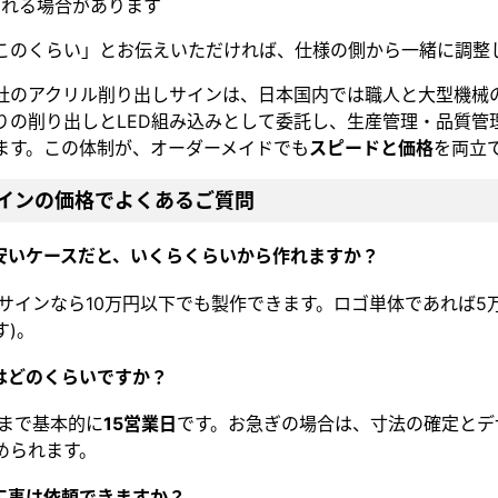
られる場合があります
このくらい」とお伝えいただければ、仕様の側から一緒に調整
社のアクリル削り出しサインは、日本国内では職人と大型機械
りの削り出しとLED組み込みとして委託し、生産管理・品質管
ます。この体制が、オーダーメイドでも
スピードと価格
を両立
サインの価格でよくあるご質問
番安いケースだと、いくらくらいから作れますか？
さいサインなら10万円以下でも製作できます。ロゴ単体であれば5
す)。
期はどのくらいですか？
けまで基本的に
15営業日
です。お急ぎの場合は、寸法の確定とデザ
められます。
置工事は依頼できますか？