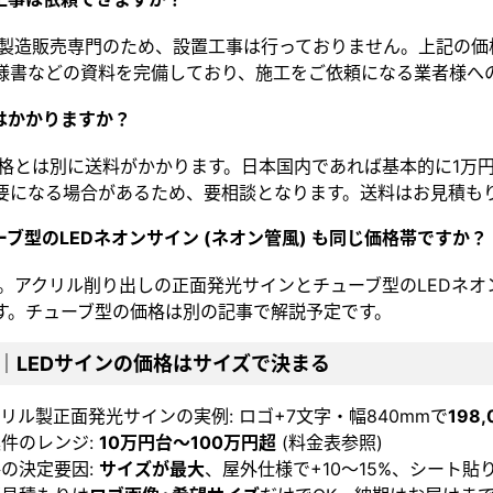
社は製造販売専門のため、設置工事は行っておりません。上記の
様書などの資料を完備しており、施工をご依頼になる業者様へ
料はかかりますか？
体価格とは別に送料がかかります。日本国内であれば基本的に1万
要になる場合があるため、要相談となります。送料はお見積も
ューブ型のLEDネオンサイン (ネオン管風) も同じ価格帯ですか？
いえ。アクリル削り出しの正面発光サインとチューブ型のLEDネ
す。チューブ型の価格は別の記事で解説予定です。
｜LEDサインの価格はサイズで決まる
リル製正面発光サインの実例: ロゴ+7文字・幅840mmで
198
件のレンジ:
10万円台〜100万円超
(料金表参照)
の決定要因:
サイズが最大
、屋外仕様で+10〜15%、シート