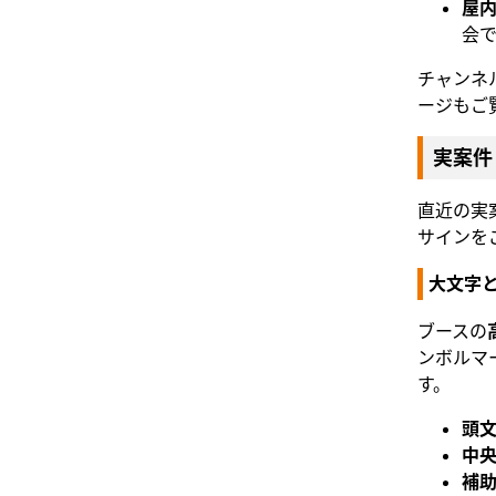
屋
会
チャンネ
ージもご
実案件
直近の実
サインを
大文字
ブースの
ンボルマ
す。
頭
中
補