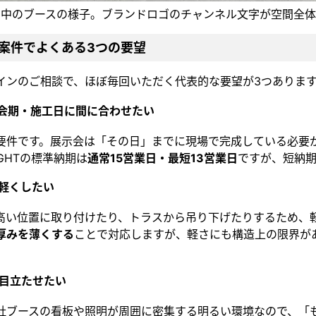
期中のブースの様子。ブランドロゴのチャンネル文字が空間全
案件でよくある3つの要望
インのご相談で、ほぼ毎回いただく代表的な要望が3つありま
｜会期・施工日に間に合わせたい
要件です。展示会は「その日」までに現場で完成している必要
IGHTの標準納期は
通常15営業日・最短13営業日
ですが、短納
｜軽くしたい
高い位置に取り付けたり、トラスから吊り下げたりするため、
厚みを薄くする
ことで対応しますが、軽さにも構造上の限界が
｜目立たせたい
社ブースの看板や照明が周囲に密集する明るい環境なので、「