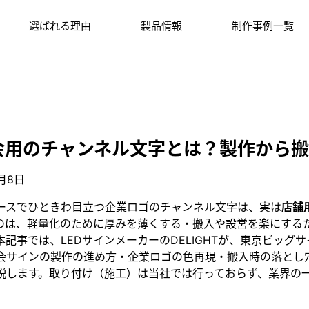
選ばれる理由
製品情報
制作事例一覧
会用のチャンネル文字とは？製作から
7月8日
ースでひときわ目立つ企業ロゴのチャンネル文字は、実は
店舗
のは、軽量化のために厚みを薄くする・搬入や設営を楽にする
本記事では、LEDサインメーカーのDELIGHTが、東京ビッグ
会サインの製作の進め方・企業ロゴの色再現・搬入時の落とし
説します。取り付け（施工）は当社では行っておらず、業界の