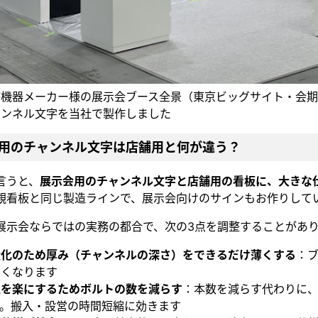
療機器メーカー様の展示会ブース全景（東京ビッグサイト・会
ャンネル文字を当社で製作しました
用のチャンネル文字は店舗用と何が違う？
言うと、
展示会用のチャンネル文字と店舗用の看板に、大きな
観看板と同じ製造ラインで、展示会向けのサインもお作りして
展示会ならではの実務の都合で、次の3点を調整することがあ
量化のため厚み（チャンネルの深さ）をできるだけ薄くする
：
すくなります
工を楽にするためボルトの数を減らす
：本数を減らす代わりに
す。搬入・設営の時間短縮に効きます