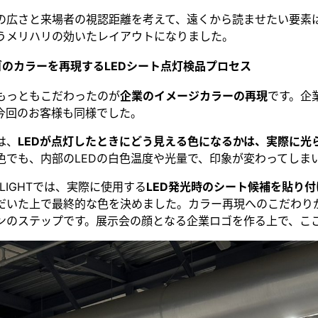
の広さと来場者の視認距離を考えて、遠くから読ませたい要素
うメリハリの効いたレイアウトになりました。
ゴのカラーを再現するLEDシート点灯検品プロセス
もっともこだわったのが
企業のイメージカラーの再現
です。企
今回のお客様も同様でした。
は、
LEDが点灯したときにどう見える色になるかは、実際に光
色でも、内部のLEDの白色温度や光量で、印象が変わってしま
LIGHTでは、実際に使用する
LED発光時のシート候補を貼り
だいた上で最終的な色を決めました。カラー再現へのこだわり
ンのステップです。展示会の顔となる企業ロゴを作る上で、こ