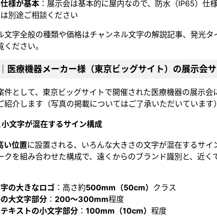
内仕様が基本
：展示会は基本的に屋内なので、防水（IP65）
では別途ご相談ください
ル文字全般の種類や価格は
チャンネル文字の解説記事
、発光タ
覧ください。
｜医療機器メーカー様（東京ビッグサイト）の展示会サ
案件として、東京ビッグサイトで開催された医療機器の展示会
ご紹介します（写真の掲載についてはご了承いただいています
と小文字が混在するサイン構成
高い位置
に設置される、いろんな大きさの文字が混在するサイ
ークを組み合わせた構成で、遠くからのブランド識別と、近く
文字の大きなロゴ
：高さ約
500mm（50cm）
クラス
央の大文字部分
：
200〜300mm
程度
助テキストの小文字部分
：
100mm（10cm）
程度