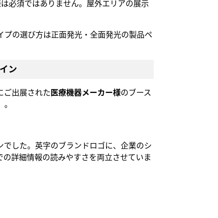
仕様は必須ではありません。屋外エリアの展示
イプの選び方は
正面発光
・
全面発光
の製品ペ
イン
にご出展された
医療機器メーカー様
のブース
）。
ンでした。英字のブランドロゴに、企業のシ
での詳細情報の読みやすさを両立させていま