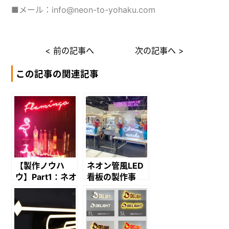
■メール：info@neon-to-yohaku.com
< 前の記事へ
次の記事へ >
この記事の関連記事
【製作ノウハ
ネオン管風LED
ウ】Part1：ネオ
看板の製作事
ン管風LEDサイ
例 一挙ご紹介
ン“TUBE LIT(チ
ューブ・リッ
ト)“のすべて