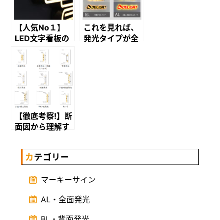
【人気No１】
これを見れば、
LED文字看板の
発光タイプが全
王道 正面発光に
て分かる！
ついて
【徹底考察!】断
面図から理解す
るLED発光の仕
組み
カテゴリー
マーキーサイン
AL・全面発光
BL・背面発光