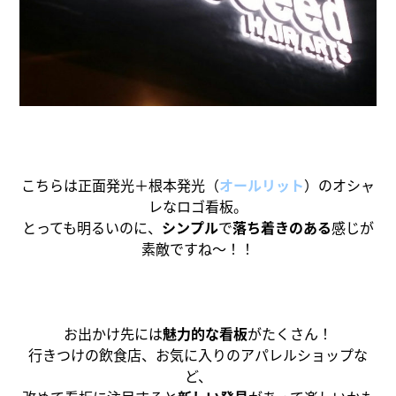
こちらは正面発光＋根本発光（
オールリット
）のオシャ
レなロゴ看板。
とっても明るいのに、
シンプル
で
落ち着きのある
感じが
素敵ですね～！！
お出かけ先には
魅力的な看板
がたくさん！
行きつけの飲食店、お気に入りのアパレルショップな
ど、