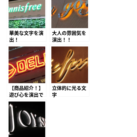
華美な文字を演
大人の雰囲気を
出！
演出！！
【商品紹介！】
立体的に光る文
遊び心を演出で
字
きるLEDサイ
ン！