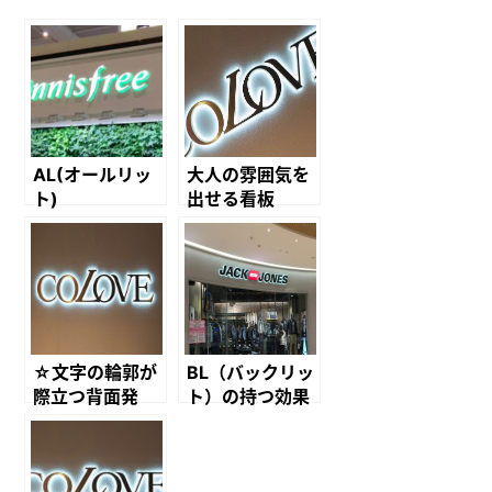
AL(オールリッ
大人の雰囲気を
ト)
出せる看板
☆文字の輪郭が
BL（バックリッ
際立つ背面発
ト）の持つ効果
光 BL（バック
リット）☆