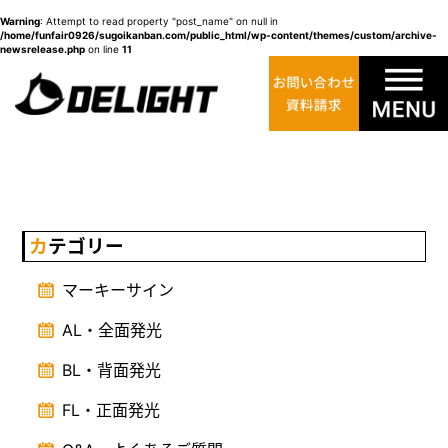
Warning
: Attempt to read property "post_name" on null in
/home/funfair0926/sugoikanban.com/public_html/wp-content/themes/custom/archive-
newsrelease.php
on line
11
カテゴリー
マーキーサイン
AL・全面発光
BL・背面発光
FL・正面発光